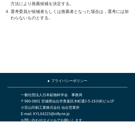
方法により推薦候補を決定する。
選考委員が候補者もしくは推薦者となった場合は，選考には加
わらないものとする。
プライバシーポリシー
一般社団法人日本鉱物科学会 事務局
〒980-0801 宮城県仙台市青葉区木町通2-5-19川村ビル1F
小宮山印刷工業株式会社 仙台営業所
E-mail: KYL04223@nifty.ne.jp
お問い合わせはメールでお願いします。
＜対応時間：平日9時～17時，土日祝日休業＞