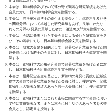
別な貢献に対して表彰を行う。
本会は、鉱物科学及びその関連分野で顕著な研究業績をあげた
会員に対し、日本鉱物科学会賞を贈呈する。
本会は、渡邉萬次郎博士の寄付金を基金とし、鉱物科学及びそ
の関連分野において卓越した研究業績をあげ、長年にわたりこ
れらの分野の 発展に貢献した者に、渡邉萬次郎賞を贈呈する。
本会は、会誌に発表された本会会員による優れた研究論文を選
び、その著者に対し、日本鉱物科学会論文賞を贈呈する。
本会は、研究の奨励を目的として、顕著な研究業績をあげた関
連分野における若手の会員に対し、日本鉱物科学会奨励賞を贈
呈する。
本会は、鉱物科学の応用研究分野で顕著な業績をあげた者に対
し、日本鉱物科学会応用鉱物科学賞を贈呈する。
本会は、櫻井記念基金を基とし、新鉱物の発見に貢献し記載鉱
物学の分野で顕著な業績をあげた会員に対し、櫻井賞を、記載
鉱物学上の顕著な業績のあった若手の会員に対し、櫻井奨励賞
を贈呈する。
本会は、鉱物科学またはこれと密接に関連する学問分野におい
て特に業績顕著な者、または本会に対し功労のあった者を名誉
会員とし、認定書を授与する。