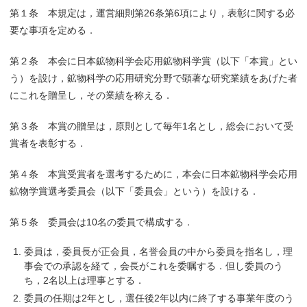
第１条 本規定は，運営細則第26条第6項により，表彰に関する必
要な事項を定める．
第２条 本会に日本鉱物科学会応用鉱物科学賞（以下「本賞」とい
う）を設け，鉱物科学の応用研究分野で顕著な研究業績をあげた者
にこれを贈呈し，その業績を称える．
第３条 本賞の贈呈は，原則として毎年1名とし，総会において受
賞者を表彰する．
第４条 本賞受賞者を選考するために，本会に日本鉱物科学会応用
鉱物学賞選考委員会（以下「委員会」という）を設ける．
第５条 委員会は10名の委員で構成する．
委員は，委員長が正会員，名誉会員の中から委員を指名し，理
事会での承認を経て，会長がこれを委嘱する．但し委員のう
ち，2名以上は理事とする．
委員の任期は2年とし，選任後2年以内に終了する事業年度のう