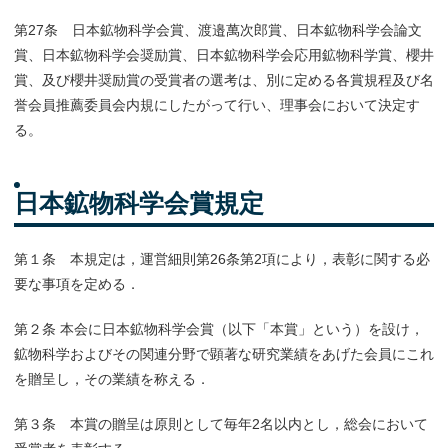
第27条 日本鉱物科学会賞、渡邉萬次郎賞、日本鉱物科学会論文
賞、日本鉱物科学会奨励賞、日本鉱物科学会応用鉱物科学賞、櫻井
賞、及び櫻井奨励賞の受賞者の選考は、別に定める各賞規程及び名
誉会員推薦委員会内規にしたがって行い、理事会において決定す
る。
日本鉱物科学会賞規定
第１条 本規定は，運営細則第26条第2項により，表彰に関する必
要な事項を定める．
第２条 本会に日本鉱物科学会賞（以下「本賞」という）を設け，
鉱物科学およびその関連分野で顕著な研究業績をあげた会員にこれ
を贈呈し，その業績を称える．
第３条 本賞の贈呈は原則として毎年2名以内とし，総会において