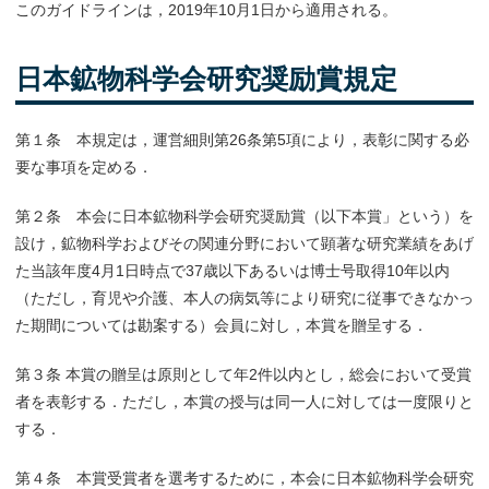
このガイドラインは，2019年10月1日から適用される。
日本鉱物科学会研究奨励賞規定
第１条 本規定は，運営細則第26条第5項により，表彰に関する必
要な事項を定める．
第２条 本会に日本鉱物科学会研究奨励賞（以下本賞」という）を
設け，鉱物科学およびその関連分野において顕著な研究業績をあげ
た当該年度4月1日時点で37歳以下あるいは博士号取得10年以内
（ただし，育児や介護、本人の病気等により研究に従事できなかっ
た期間については勘案する）会員に対し，本賞を贈呈する．
第３条 本賞の贈呈は原則として年2件以内とし，総会において受賞
者を表彰する．ただし，本賞の授与は同一人に対しては一度限りと
する．
第４条 本賞受賞者を選考するために，本会に日本鉱物科学会研究