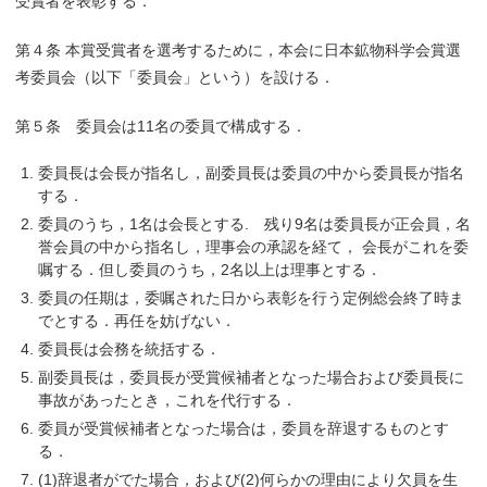
受賞者を表彰する．
第４条 本賞受賞者を選考するために，本会に日本鉱物科学会賞選
考委員会（以下「委員会」という）を設ける．
第５条 委員会は11名の委員で構成する．
委員長は会長が指名し，副委員長は委員の中から委員長が指名
する．
委員のうち，1名は会長とする. 残り9名は委員長が正会員，名
誉会員の中から指名し，理事会の承認を経て， 会長がこれを委
嘱する．但し委員のうち，2名以上は理事とする．
委員の任期は，委嘱された日から表彰を行う定例総会終了時ま
でとする．再任を妨げない．
委員長は会務を統括する．
副委員長は，委員長が受賞候補者となった場合および委員長に
事故があったとき，これを代行する．
委員が受賞候補者となった場合は，委員を辞退するものとす
る．
(1)辞退者がでた場合，および(2)何らかの理由により欠員を生