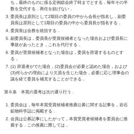
ち，最終のものに係る定例総会終了時までとする．毎年その半
数を交代する．再任を妨げない．
委員長は原則として2期目の委員の中から会長が指名し，副委
員長は原則として1期目の委員の中から委員長が指名する．
委員長は会務を統括する．
副委員長は，委員長が受賞候補者となった場合および委員長に
事故があったとき，これを代行する．
委員が受賞候補者となった場合は，委員を辞退するものとす
る．
(1) 辞退者がでた場合，(2)委員会が必要と認めた場合，および
(3)何らかの理由により欠員を生じた場合，必要に応じ理事会の
議を経て委員を補充することができる．
第６条 本賞の選考は次の通り行う．
委員会は，毎年本賞受賞候補者推薦公募に関する記事を，岩石
鉱物科学誌に掲載する．
会員は公募記事にしたがって，本賞受賞者候補者を委員会に推
薦する．この推薦に際しては，