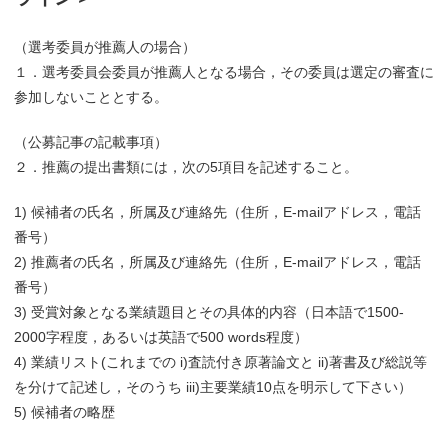
（選考委員が推薦人の場合）
１．選考委員会委員が推薦人となる場合，その委員は選定の審査に
参加しないこととする。
（公募記事の記載事項）
２．推薦の提出書類には，次の5項目を記述すること。
1) 候補者の氏名，所属及び連絡先（住所，E-mailアドレス，電話
番号）
2) 推薦者の氏名，所属及び連絡先（住所，E-mailアドレス，電話
番号）
3) 受賞対象となる業績題目とその具体的内容（日本語で1500-
2000字程度，あるいは英語で500 words程度）
4) 業績リスト(これまでの i)査読付き原著論文と ii)著書及び総説等
を分けて記述し，そのうち iii)主要業績10点を明示して下さい）
5) 候補者の略歴