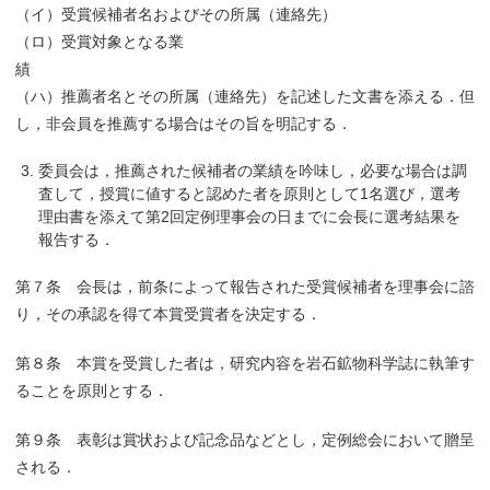
（イ）受賞候補者名およびその所属（連絡先）
（ロ）受賞対象となる業
績
（ハ）推薦者名とその所属（連絡先）を記述した文書を添える．但
し，非会員を推薦する場合はその旨を明記する．
委員会は，推薦された候補者の業績を吟味し，必要な場合は調
査して，授賞に値すると認めた者を原則として1名選び，選考
理由書を添えて第2回定例理事会の日までに会長に選考結果を
報告する．
第７条 会長は，前条によって報告された受賞候補者を理事会に諮
り，その承認を得て本賞受賞者を決定する．
第８条 本賞を受賞した者は，研究内容を岩石鉱物科学誌に執筆す
ることを原則とする．
第９条 表彰は賞状および記念品などとし，定例総会において贈呈
される．