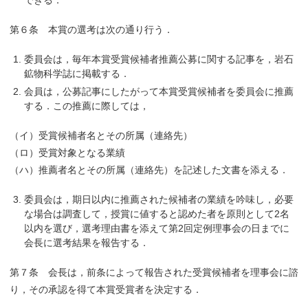
できる．
第６条 本賞の選考は次の通り行う．
委員会は，毎年本賞受賞候補者推薦公募に関する記事を，岩石
鉱物科学誌に掲載する．
会員は，公募記事にしたがって本賞受賞候補者を委員会に推薦
する．この推薦に際しては，
（イ）受賞候補者名とその所属（連絡先）
（ロ）受賞対象となる業績
（ハ）推薦者名とその所属（連絡先）を記述した文書を添える．
委員会は，期日以内に推薦された候補者の業績を吟味し，必要
な場合は調査して，授賞に値すると認めた者を原則として2名
以内を選び，選考理由書を添えて第2回定例理事会の日までに
会長に選考結果を報告する．
第７条 会長は，前条によって報告された受賞候補者を理事会に諮
り，その承認を得て本賞受賞者を決定する．