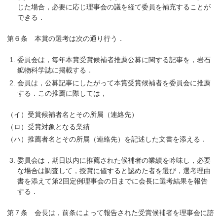
じた場合，必要に応じ理事会の議を経て委員を補充することが
できる．
第６条 本賞の選考は次の通り行う．
委員会は，毎年本賞受賞候補者推薦公募に関する記事を，岩石
鉱物科学誌に掲載する．
会員は，公募記事にしたがって本賞受賞候補者を委員会に推薦
する．この推薦に際しては，
（イ）受賞候補者名とその所属（連絡先）
（ロ）受賞対象となる業績
（ハ）推薦者名とその所属（連絡先）を記述した文書を添える．
委員会は，期日以内に推薦された候補者の業績を吟味し，必要
な場合は調査して，授賞に値すると認めた者を選び，選考理由
書を添えて第2回定例理事会の日までに会長に選考結果を報告
する．
第７条 会長は，前条によって報告された受賞候補者を理事会に諮