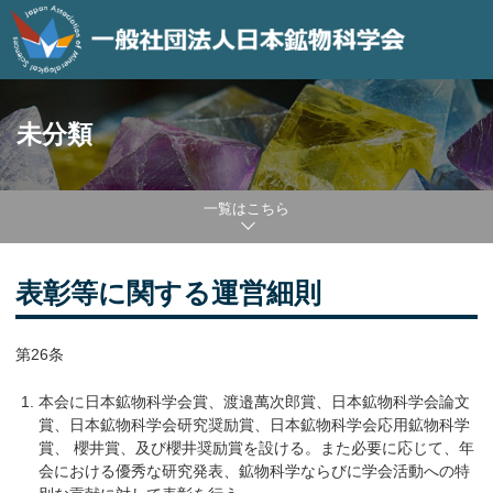
未分類
一覧はこちら
表彰等に関する運営細則
第26条
本会に日本鉱物科学会賞、渡邉萬次郎賞、日本鉱物科学会論文
賞、日本鉱物科学会研究奨励賞、日本鉱物科学会応用鉱物科学
賞、 櫻井賞、及び櫻井奨励賞を設ける。また必要に応じて、年
会における優秀な研究発表、鉱物科学ならびに学会活動への特