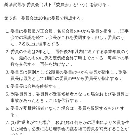
奨励賞選考 委員会（以下「委員会」という）を設ける．
第５条 委員会は10名の委員で構成する．
委員は委員長が正会員，名誉会員の中から委員を指名し，理事
会での承認を経て，会長がこれを委嘱する．但し，委員のう
ち，2名以上は理事とする．
委員の任期は2年とし，選任後2年以内に終了する事業年度のう
ち，最終のものに係る定例総会終了時までとする．毎年その半
数を交代する．再任を妨げない．
委員長は原則として2期目の委員の中から会長が指名し，副委
員長は原則として1期目の委員の中から委員長が指名する．
委員長は会務を統括する．
副委員長は，委員長が受賞候補者となった場合および委員長に
事故があったとき，これを代行する．
委員が受賞候補者となった場合は，委員を辞退するものとす
る．
(1) 辞退者がでた場合，および(2) 何らかの理由により欠員を生
じた場合，必要に応じ理事会の議を経て委員を補充することが