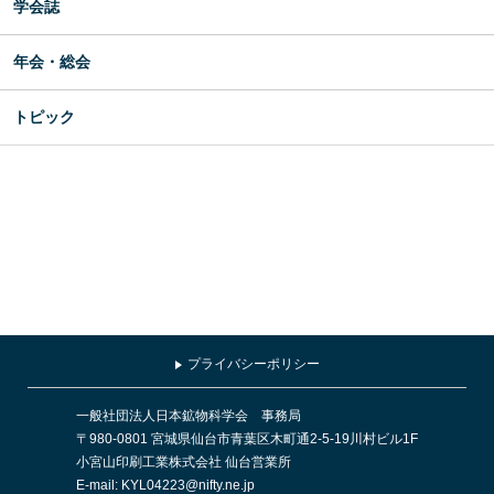
学会誌
年会・総会
トピック
プライバシーポリシー
一般社団法人日本鉱物科学会 事務局
〒980-0801 宮城県仙台市青葉区木町通2-5-19川村ビル1F
小宮山印刷工業株式会社 仙台営業所
E-mail: KYL04223@nifty.ne.jp