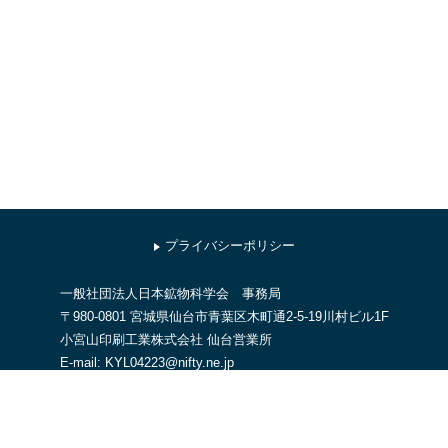
プライバシーポリシー
一般社団法人日本鉱物科学会 事務局
〒980-0801 宮城県仙台市青葉区木町通2-5-19川村ビル1F
小宮山印刷工業株式会社 仙台営業所
E-mail: KYL04223@nifty.ne.jp
お問い合わせはメールでお願いします。
＜対応時間：平日9時～17時，土日祝日休業＞