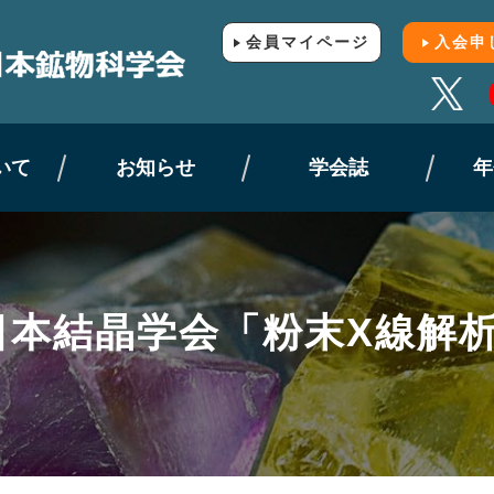
会員マイページ
入会申
いて
お知らせ
学会誌
年
日本結晶学会「粉末X線解