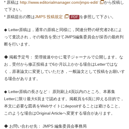
* 原稿は
http://www.editorialmanager.com/jmps-edit/
から投稿し
て下さい。
* 原稿提出の際は
JMPS 投稿規定
を参照して下さい。
◆ Letter原稿は，通常の原稿と同様に，関連分野の研究者2名によ
って査読され，その報告を受けてJMPS編集委員会が採否の最終判
断を行います。
◆ 掲載予定号： 受理後速やかに電子ジャーナルで公開します。な
お，受付から修正投稿まで6か月以上かかる場合はLetterではな
く，原著論文に変更していただき，一般論文として投稿をお願いす
る場合があります。
◆ Letter原稿の長さなど： 原則刷上4頁以内のところ、本募集
Letterに限り最大6頁まで認めます。掲載頁を6頁に抑える目的で，
本文に必要な図表をWebサイトにdepositすることは避けること。
このような場合はOriginal Articleへ変更する場合があります。
◆ お問い合わせ先： JMPS 編集委員会事務局