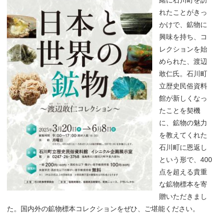
緒に石川町を訪
れたことがきっ
かけで、鉱物に
興味を持ち、コ
レクションを始
められた、渡辺
敢仁氏。石川町
立歴史民俗資料
館が新しくなっ
たことを契機
に、鉱物の魅力
を教えてくれた
石川町に恩返し
という形で、400
点を超える貴重
な鉱物標本を寄
贈いただきまし
た。国内外の鉱物標本コレクションをぜひ、ご堪能ください。