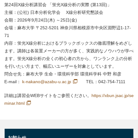
第24回X線分析講習会 「蛍光X線分析の実際 (第13回)」
主催：(公社) 日本分析化学会 X線分析研究懇談会
会期：2026年9月24日(木) ～25日(金)
会場：麻布大学 〒252-5201 神奈川県相模原市中央区淵野辺1-17-
71
内容：蛍光X線分析におけるブラックボックスの徹底理解をめざし
ます。講師は各装置メーカーの方が多く、実践的なノウハウが学べ
ます。蛍光X線分析の全くの初心者の方から、ワンランク上の分析
を行いたい方まで、幅広いユーザーを対象としています。
問合せ先：麻布大学 生命・環境科学部 環境科学科 中野 和彦
E-mail：
k-nakano@azabu-u.ac.jp
TEL：042-754-7111
詳細は講習会WEBサイトをご参照ください。
https://xbun.jsac.jp/se
minar.html
お知らせ