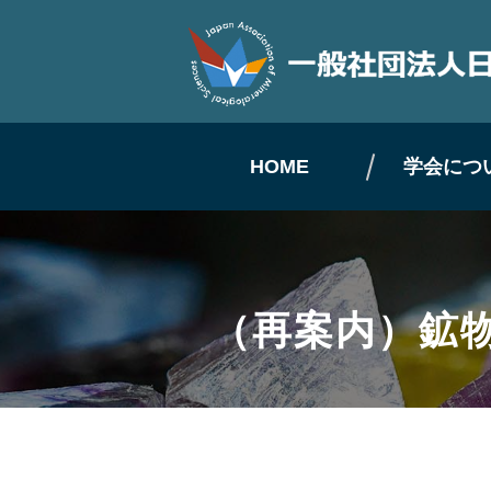
HOME
学会につ
（再案内）鉱