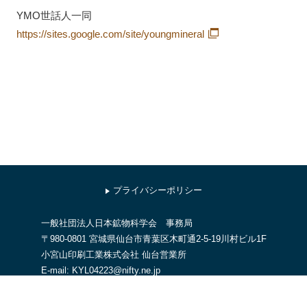
YMO世話人一同
https://sites.google.com/site/youngmineral
プライバシーポリシー
一般社団法人日本鉱物科学会 事務局
〒980-0801 宮城県仙台市青葉区木町通2-5-19川村ビル1F
小宮山印刷工業株式会社 仙台営業所
E-mail: KYL04223@nifty.ne.jp
お問い合わせはメールでお願いします。
＜対応時間：平日9時～17時，土日祝日休業＞