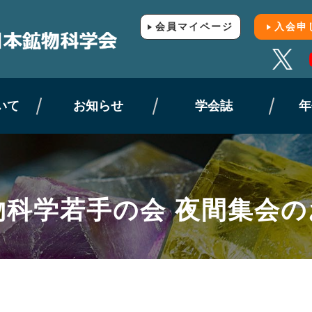
会員マイページ
入会申
いて
お知らせ
学会誌
年
物科学若手の会 夜間集会