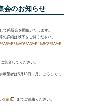
集会のお知らせ
O夜間集会として懇親会を開催いたします。
。場所等の詳細は以下をご覧ください。
26/%E6%98%A5%E5%AD%A3%E4%BC%9A%E
口に集合してください。
希望者は5月18日（月）ごろまでに
.or.jp
) までご連絡ください。