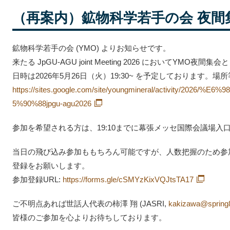
（再案内）鉱物科学若手の会 夜間
鉱物科学若手の会 (YMO) よりお知らせです。
来たる JpGU-AGU joint Meeting 2026 においてYM
日時は2026年5月26日（火）19:30~ を予定しております
https://sites.google.com/site/youngmineral/activity/20
5%90%88jpgu-agu2026
参加を希望される方は、19:10までに幕張メッセ国際会議場入
当日の飛び込み参加ももちろん可能ですが、人数把握のため参加
登録をお願いします。
参加登録URL:
https://forms.gle/cSMYzKixVQJtsTA17
ご不明点あれば世話人代表の柿澤 翔 (JASRI,
kakizawa@spring8
皆様のご参加を心よりお待ちしております。