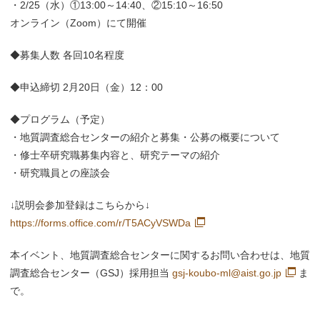
・2/25（水）①13:00～14:40、②15:10～16:50
オンライン（Zoom）にて開催
◆募集人数 各回10名程度
◆申込締切 2月20日（金）12：00
◆プログラム（予定）
・地質調査総合センターの紹介と募集・公募の概要について
・修士卒研究職募集内容と、研究テーマの紹介
・研究職員との座談会
↓説明会参加登録はこちらから↓
https://forms.office.com/r/T5ACyVSWDa
本イベント、地質調査総合センターに関するお問い合わせは、地質
調査総合センター（GSJ）採用担当
gsj-koubo-ml@aist.go.jp
ま
で。