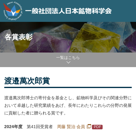
各賞表彰
一覧はこちら
渡邉萬次郎賞
渡邉萬次郎博士の寄付金を基金とし、鉱物科学及びその関連分野に
おいて卓越した研究業績をあげ、長年にわたりこれらの分野の発展
に貢献した者に贈られる賞です。
2024年度
第41回受賞者
周藤 賢治 会員