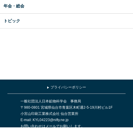
年会・総会
トピック
プライバシーポリシー
一般社団法人日本鉱物科学会 事務局
〒980-0801 宮城県仙台市青葉区木町通2-5-19川村ビル1F
小宮山印刷工業株式会社 仙台営業所
E-mail: KYL04223@nifty.ne.jp
お問い合わせはメールでお願いします。
＜対応時間：平日9時～17時，土日祝日休業＞