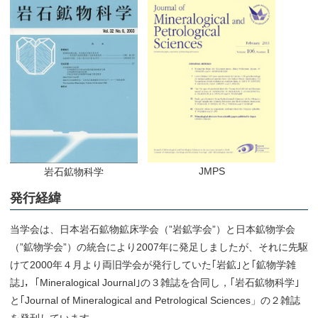
JMPS
岩石鉱物科学
発行経緯
当学会は、日本岩石鉱物鉱床学会（”岩鉱学会”）と日本鉱物学会
（”鉱物学会”）の統合により2007年に発足しましたが、それに先駆
けて2000年４月より両旧学会が発行していた｢岩鉱｣と｢鉱物学雑
誌｣，｢Mineralogical Journal｣の３雑誌を合同し，｢岩石鉱物科学｣
と｢Journal of Mineralogical and Petrological Sciences」の２雑誌